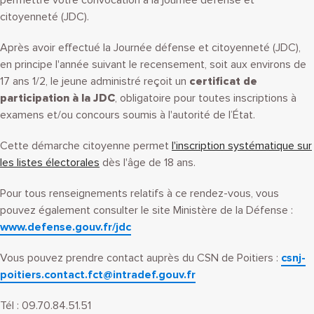
permettre votre convocation à la journée défense et
citoyenneté (JDC).
Après avoir effectué la Journée défense et citoyenneté (JDC),
en principe l'année suivant le recensement, soit aux environs de
17 ans
1
/
2
, le jeune administré reçoit un
certificat de
participation à la JDC
, obligatoire pour toutes inscriptions à
examens et/ou concours soumis à l'autorité de l’État.
Cette démarche citoyenne permet
l'inscription systématique sur
les listes électorales
dès l'âge de 18 ans.
Pour tous renseignements relatifs à ce rendez-vous, vous
pouvez également consulter le site Ministère de la Défense :
www.defense.gouv.fr/jdc
Vous pouvez prendre contact auprès du CSN de Poitiers :
csnj-
poitiers.contact.fct@intradef.gouv.fr
Tél : 09.70.84.51.51