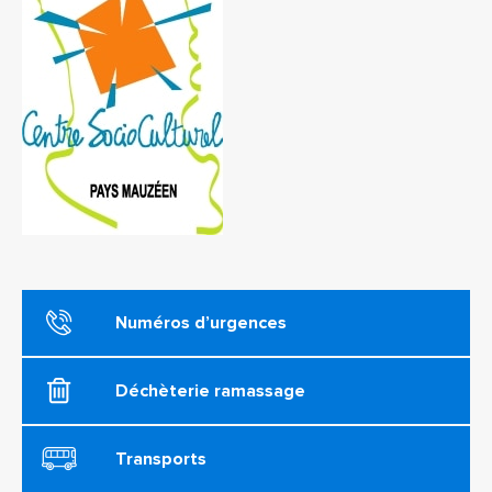
Numéros d’urgences
Déchèterie ramassage
Transports