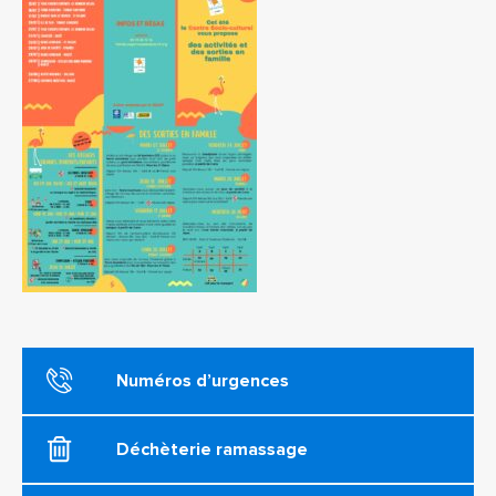
Numéros d’urgences
Déchèterie ramassage