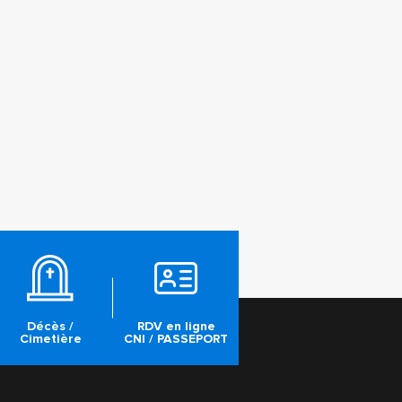
Décès /
RDV en ligne
Cimetière
CNI / PASSEPORT