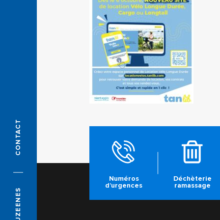
CONTACT
Numéros
Déchèterie
d’urgences
ramassage