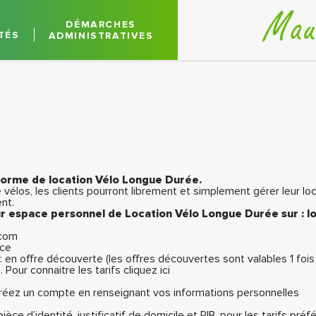
DÉMARCHES
TÉS
ADMINISTRATIVES
forme de location Vélo Longue Durée.
élos, les clients pourront librement et simplement gérer leur locati
nt.
eur espace personnel de Location Vélo Longue Durée sur :
l
.com
nce
: en offre découverte (les offres découvertes sont valables 1 fo
 Pour connaitre les tarifs cliquez
ici
, créez un compte en renseignant vos informations personnelles
ièce d’identité, justificatif de domicile et RIB, pour les tarifs pr