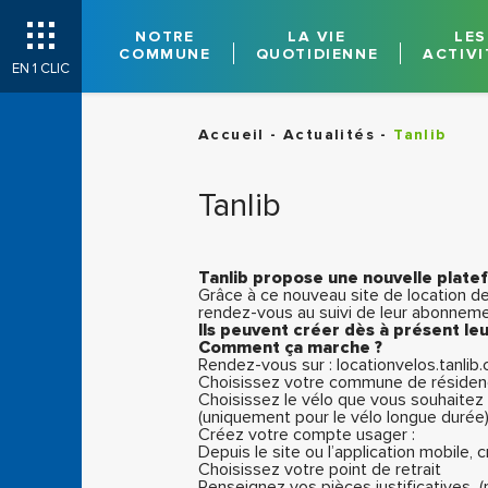
Panneau de gestion des cookies
NOTRE
LA VIE
LES
COMMUNE
QUOTIDIENNE
ACTIVI
EN 1 CLIC
Accueil
-
Actualités
-
Tanlib
Tanlib
Tanlib propose une nouvelle plate
Grâce à ce nouveau site de location de v
rendez-vous au suivi de leur abonneme
Ils peuvent créer dès à présent l
Comment ça marche ?
Rendez-vous sur :
locationvelos.tanlib
Choisissez votre commune de réside
Choisissez le vélo que vous souhaitez 
(uniquement pour le vélo longue durée).
Créez votre compte usager :
Depuis le site ou l’application mobile
Choisissez votre point de retrait
Renseignez vos pièces justificatives (p