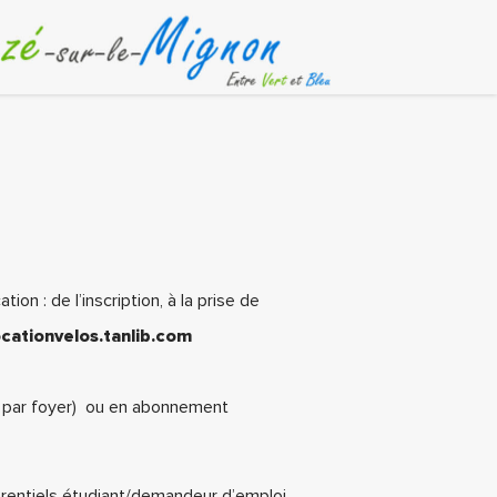
on : de l’inscription, à la prise de
ocationvelos.tanlib.com
is par foyer) ou en abonnement
éférentiels étudiant/demandeur d’emploi